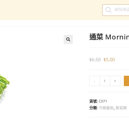
通菜 Mornin
$
6.50
$
5.00
-
+
貨號:
C071
分類:
今期最新
,
葉菜類