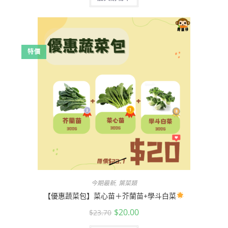
特價
今期最新
,
葉菜類
【優惠蔬菜包】菜心苗＋芥蘭苗+學斗白菜
$
20.00
$
23.70