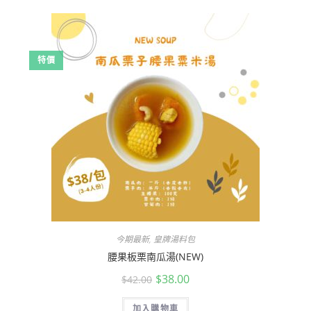
特價
今期最新
,
皇牌湯料包
腰果板栗南瓜湯(NEW)
$
38.00
$
42.00
加入購物車