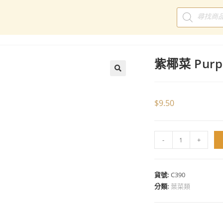
紫椰菜 Purpl
$
9.50
-
+
貨號:
C390
分類:
葉菜類